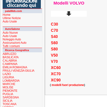
Modelli VOLVO
palaWeb.com
Home
Ultime Notizie
Auto Usate
C30
AutoSalone
C70
Auto Nuove
Auto Usate
S40
Noleggio Auto
S60
Assicurazioni Auto
Tutti i comuni
S80
Ricerca Geografica
ABRUZZO
V50
BASILICATA
CALABRIA
V70
CAMPANIA
EMILIA ROMAGNA
XC60
FRIULI VENEZIA GIULIA
XC70
LAZIO
LIGURIA
XC90
LOMBARDIA
MARCHE
(
modelli fuori produzione
)
MOLISE
PIEMONTE
PUGLIA
SARDEGNA
SICILIA
TOSCANA