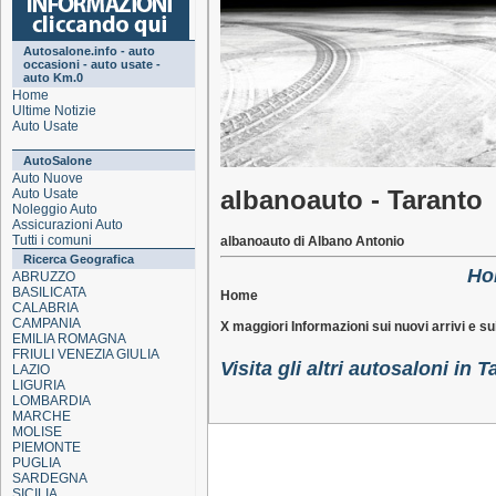
Autosalone.info - auto
occasioni - auto usate -
auto Km.0
Home
Ultime Notizie
Auto Usate
AutoSalone
Auto Nuove
albanoauto - Taranto
Auto Usate
Noleggio Auto
Assicurazioni Auto
Tutti i comuni
albanoauto di Albano Antonio
Ricerca Geografica
Ho
ABRUZZO
BASILICATA
Home
CALABRIA
CAMPANIA
X maggiori Informazioni sui nuovi arrivi e s
EMILIA ROMAGNA
FRIULI VENEZIA GIULIA
Visita gli altri autosaloni in 
LAZIO
LIGURIA
LOMBARDIA
MARCHE
MOLISE
PIEMONTE
PUGLIA
SARDEGNA
SICILIA