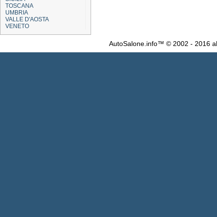
TOSCANA
UMBRIA
VALLE D'AOSTA
VENETO
AutoSalone.info™ © 2002 - 2016 al