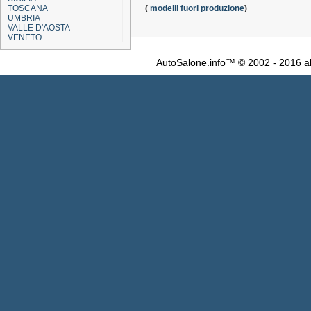
TOSCANA
(
modelli fuori produzione
)
UMBRIA
VALLE D'AOSTA
VENETO
AutoSalone.info™ © 2002 - 2016 al