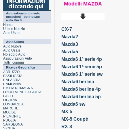
Modelli MAZDA
Autosalone.info - auto
occasioni - auto usate -
auto Km.0
Home
Ultime Notizie
CX-7
Auto Usate
Mazda2
AutoSalone
Mazda3
Auto Nuove
Auto Usate
Mazda5
Noleggio Auto
Assicurazioni Auto
Mazda6 1ª serie 4p
Tutti i comuni
Mazda6 1ª serie 5p
Ricerca Geografica
ABRUZZO
Mazda6 1ª serie sw
BASILICATA
CALABRIA
Mazda6 berlina
CAMPANIA
EMILIA ROMAGNA
Mazda6 berlina 4p
FRIULI VENEZIA GIULIA
LAZIO
Mazda6 berlina 5p
LIGURIA
Mazda6 sw
LOMBARDIA
MARCHE
MX-5
MOLISE
PIEMONTE
MX-5 Coupé
PUGLIA
SARDEGNA
RX-8
SICILIA