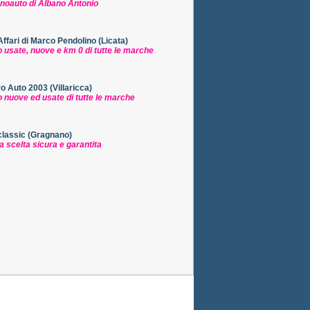
noauto di Albano Antonio
ffari di Marco Pendolino (Licata)
 usate, nuove e km 0 di tutte le marche
o Auto 2003 (Villaricca)
 nuove ed usate di tutte le marche
lassic (Gragnano)
na scelta sicura e garantita