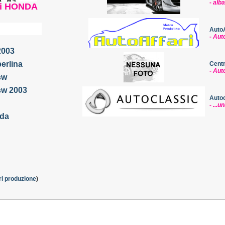
-
alba
li HONDA
AutoA
-
Auto
2003
erlina
Centr
-
Auto
sw
sw 2003
Autoc
-
...u
ida
ri produzione
)