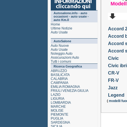
Model
Autosalone.info - auto
occasioni - auto usate -
auto Km.0
Home
Ultime Notizie
Accord 
Auto Usate
Accord b
AutoSalone
Accord 
Auto Nuove
Auto Usate
Accord 
Noleggio Auto
Assicurazioni Auto
Civic
Tutti i comuni
Civic ibr
Ricerca Geografica
ABRUZZO
CR-V
BASILICATA
CALABRIA
FR-V
CAMPANIA
EMILIA ROMAGNA
Jazz
FRIULI VENEZIA GIULIA
LAZIO
Legend
LIGURIA
(
modelli fuo
LOMBARDIA
MARCHE
MOLISE
PIEMONTE
PUGLIA
SARDEGNA
SICILIA