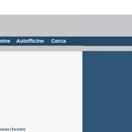
mine
Autofficine
Cerca
oauto (Taranto)