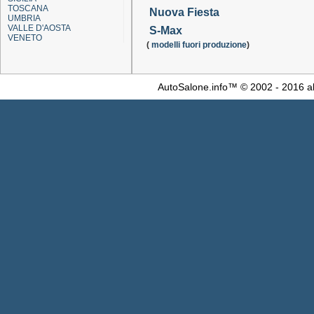
TOSCANA
Nuova Fiesta
UMBRIA
VALLE D'AOSTA
S-Max
VENETO
(
modelli fuori produzione
)
AutoSalone.info™ © 2002 - 2016 al