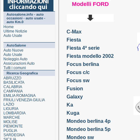
Modelli FORD
Autosalone.info - auto
occasioni - auto usate -
auto Km.0
Home
Ultime Notizie
C-Max
Auto Usate
Fiesta
AutoSalone
Fiesta 4ª serie
Auto Nuove
Auto Usate
Fiesta modello 2002
Noleggio Auto
Assicurazioni Auto
Focus berlina
Tutti i comuni
Focus c/c
Ricerca Geografica
ABRUZZO
Focus sw
BASILICATA
CALABRIA
Fusion
CAMPANIA
EMILIA ROMAGNA
Galaxy
FRIULI VENEZIA GIULIA
LAZIO
Ka
LIGURIA
Kuga
LOMBARDIA
MARCHE
Mondeo berlina 4p
MOLISE
PIEMONTE
Mondeo berlina 5p
PUGLIA
SARDEGNA
Mondeo sw
SICILIA