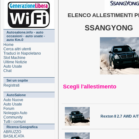
ELENCO ALLESTIMENTI P
SSANGYONG 
Autosalone.info - auto
occasioni - auto usate -
auto Km.0
Home
Cerca altri utenti
Traduci in Napoletano
Slot Machine
Ultime Notizie
Auto Usate
Chat
Sei un ospite
Registrati
Scegli l'allestimento
AutoSalone
Auto Nuove
Auto Usate
Forum
Noleggio Auto
Rexton II 2.7 AWD A/T
Community
Tutti i comuni
Ricerca Geografica
ABRUZZO
BASILICATA