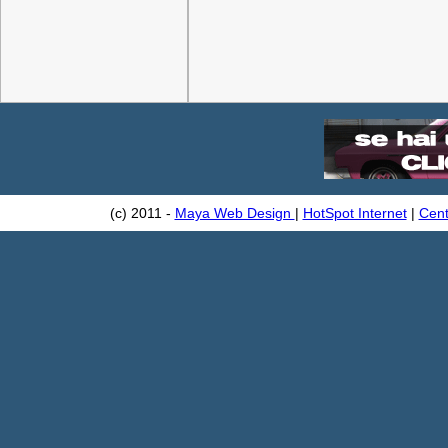
(c) 2011 -
Maya Web Design
|
HotSpot Internet
|
Cent