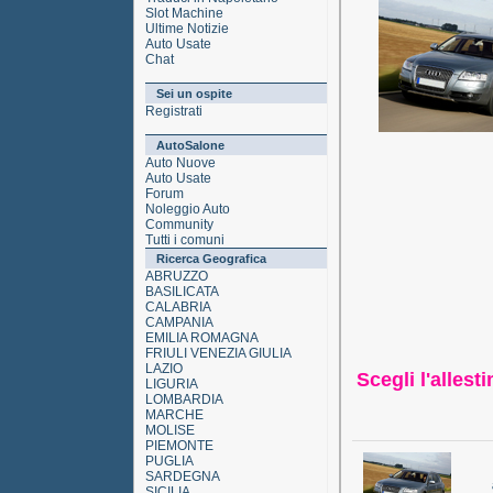
Slot Machine
Ultime Notizie
Auto Usate
Chat
Sei un ospite
Registrati
AutoSalone
Auto Nuove
Auto Usate
Forum
Noleggio Auto
Community
Tutti i comuni
Ricerca Geografica
ABRUZZO
BASILICATA
CALABRIA
CAMPANIA
EMILIA ROMAGNA
FRIULI VENEZIA GIULIA
LAZIO
Scegli l'allest
LIGURIA
LOMBARDIA
MARCHE
MOLISE
PIEMONTE
PUGLIA
SARDEGNA
SICILIA