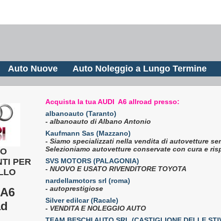
Auto Nuove
Auto Noleggio a Lungo Termine
Acquista la tua AUDI A6 allroad presso:
albanoauto (Taranto)
-
albanoauto di Albano Antonio
Kaufmann Sas (Mazzano)
-
Siamo specializzati nella vendita di autovetture se
Selezioniamo autovetture conservate con cura e risp
CO
TI PER
SVS MOTORS (PALAGONIA)
-
NUOVO E USATO RIVENDITORE TOYOTA
LLO
nardellamotors srl (roma)
-
autoprestigiose
A6
Silver edilcar (Racale)
ad
-
VENDITA E NOLEGGIO AUTO
TEAM BESCHI AUTO SRL (CASTIGLIONE DELLE STI