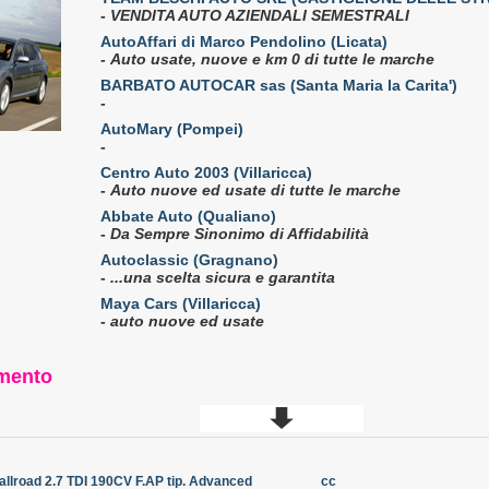
-
VENDITA AUTO AZIENDALI SEMESTRALI
AutoAffari di Marco Pendolino (Licata)
-
Auto usate, nuove e km 0 di tutte le marche
BARBATO AUTOCAR sas (Santa Maria la Carita')
-
AutoMary (Pompei)
-
Centro Auto 2003 (Villaricca)
-
Auto nuove ed usate di tutte le marche
Abbate Auto (Qualiano)
-
Da Sempre Sinonimo di Affidabilità
Autoclassic (Gragnano)
-
...una scelta sicura e garantita
Maya Cars (Villaricca)
-
auto nuove ed usate
imento
allroad 2.7 TDI 190CV F.AP tip. Advanced
cc