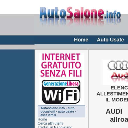
Home
Auto Usate
ELEN
ALLESTIMEN
IL MODE
Autosalone.info - auto
AUDI 
occasioni - auto usate -
auto Km.0
allro
Home
Cerca altri utenti
Traduci in Napoletano