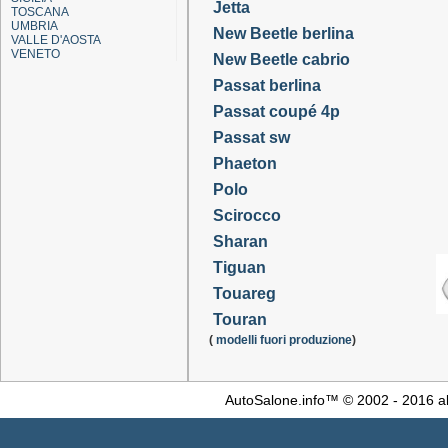
Jetta
TOSCANA
UMBRIA
New Beetle berlina
VALLE D'AOSTA
VENETO
New Beetle cabrio
Passat berlina
Passat coupé 4p
Passat sw
Phaeton
Polo
Scirocco
Sharan
Tiguan
Touareg
Touran
(
modelli fuori produzione
)
AutoSalone.info™ © 2002 - 2016 al