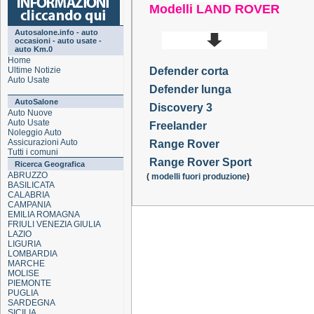
Modelli LAND ROVER
Autosalone.info - auto
occasioni - auto usate -
auto Km.0
Home
Ultime Notizie
Defender corta
Auto Usate
Defender lunga
AutoSalone
Discovery 3
Auto Nuove
Auto Usate
Freelander
Noleggio Auto
Assicurazioni Auto
Range Rover
Tutti i comuni
Range Rover Sport
Ricerca Geografica
ABRUZZO
(
modelli fuori produzione
)
BASILICATA
CALABRIA
CAMPANIA
EMILIA ROMAGNA
FRIULI VENEZIA GIULIA
LAZIO
LIGURIA
LOMBARDIA
MARCHE
MOLISE
PIEMONTE
PUGLIA
SARDEGNA
SICILIA