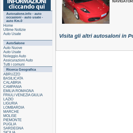
NAVIGATOR
Autosalone.info - auto
occasioni - auto usate -
auto Km.0
Home
Ultime Notizie
Auto Usate
Visita gli altri autosaloni in 
AutoSalone
Auto Nuove
Auto Usate
Noleggio Auto
Assicurazioni Auto
Tutti i comuni
Ricerca Geografica
ABRUZZO
BASILICATA
CALABRIA
CAMPANIA
EMILIA ROMAGNA
FRIULI VENEZIA GIULIA
LAZIO
LIGURIA
LOMBARDIA
MARCHE
MOLISE
PIEMONTE
PUGLIA
SARDEGNA
SICILIA