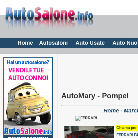
Home
Autosaloni
Auto Usate
Auto Nuo
AutoMary - Pompei
Home
-
March
Chiama per i
FERRARI F43