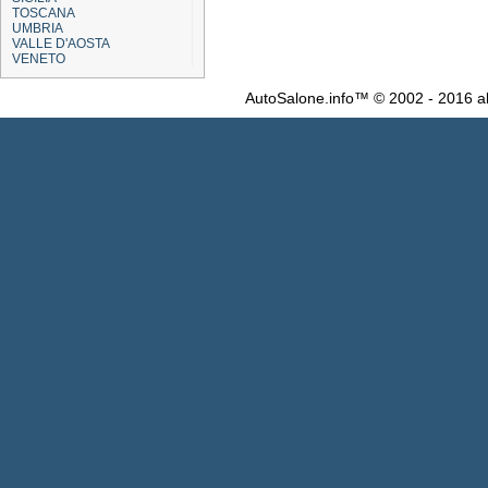
TOSCANA
UMBRIA
VALLE D'AOSTA
VENETO
AutoSalone.info™ © 2002 - 2016 al